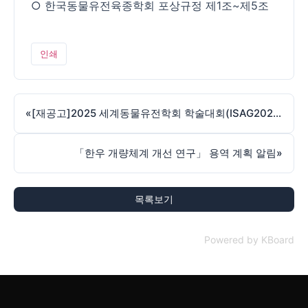
○ 한국동물유전육종학회 포상규정 제1조~제5조
인쇄
«
[재공고]2025 세계동물유전학회 학술대회(ISAG2025) 행사 기획 및 운영 대행 용역 제안요청서
「한우 개량체계 개선 연구」 용역 계획 알림
»
목록보기
Powered by KBoard