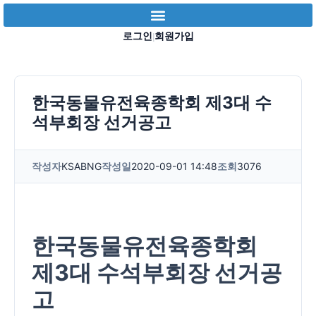
로그인
회원가입
|
한국동물유전육종학회 제3대 수
석부회장 선거공고
작성자
KSABNG
작성일
2020-09-01 14:48
조회
3076
한국동물유전육종학회
제
3
대 수석부회장 선거공
고