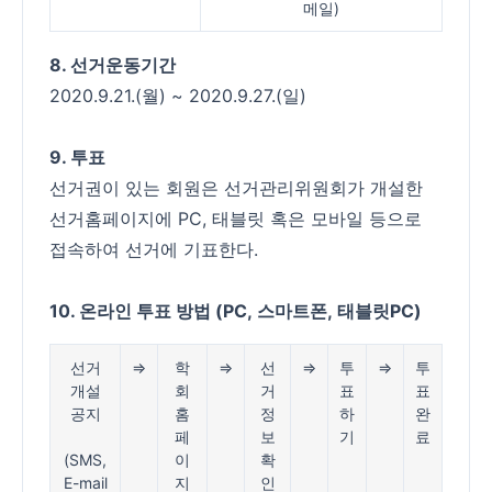
메일)
8. 선거운동기간
2020.9.21.(월) ~ 2020.9.27.(일)
9. 투표
선거권이 있는 회원은 선거관리위원회가 개설한
선거홈페이지에 PC, 태블릿 혹은 모바일 등으로
접속하여 선거에 기표한다.
10. 온라인 투표 방법
(PC,
스마트폰
,
태블릿
PC)
선거
⇒
학
⇒
선
⇒
투
⇒
투
개설
회
거
표
표
공지
홈
정
하
완
페
보
기
료
(SMS,
이
확
E-mail
지
인