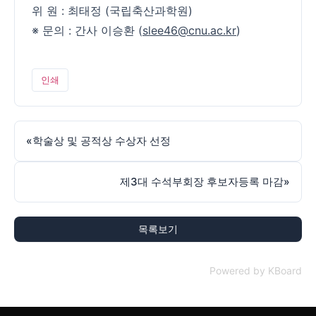
위 원 : 최태정 (국립축산과학원)
※ 문의 : 간사 이승환 (
slee46@cnu.ac.kr
)
인쇄
«
학술상 및 공적상 수상자 선정
제3대 수석부회장 후보자등록 마감
»
목록보기
Powered by KBoard