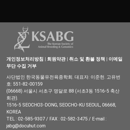
개인정보처리방침
|
회원약관
|
취소 및 환불 정책
|
이메일
무단 수집 거부
사단법인 한국동물유전육종학회. 대표자: 이준헌. 고유번
호: 551-82-00159
(06668) 서울시 서초구 명달로 88 (서초3동 1516-5 축산
회관).
1516-5 SEOCHO3-DONG, SEOCHO-KU SEOUL, 06668,
KOREA
TEL : 02-585-9307 / FAX : 02-582-3475 / E-mail :
jabg@docuhut.com