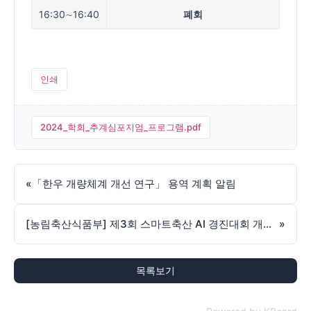
16:30∼16:40
폐회
인쇄
2024_학회_추계심포지엄_프로그램.pdf
«
「한우 개량체계 개선 연구」 용역 계획 알림
[농림축산식품부] 제3회 스마트축산 AI 경진대회 개최 안내
»
목록보기