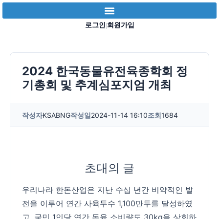
로그인
회원가입
|
2024 한국동물유전육종학회 정
기총회 및 추계심포지엄 개최
작성자
KSABNG
작성일
2024-11-14 16:10
조회
1684
초대의 글
우리나라 한돈산업은 지난 수십 년간 비약적인 발
전을 이루어 연간 사육두수 1,100만두를 달성하였
고, 국민 1인당 연간 돈육 소비량도 30kg을 상회하