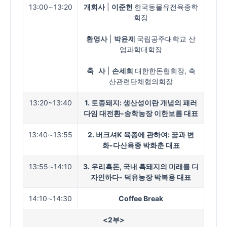
13:00∼13:20
개회사
|
이준헌
한국동물유전육종학
회장
환영사
|
박윤제
국립공주대학교 산
업과학대학장
축 사
|
손세희
대한한돈협회장, 축
산관련단체협의회장
13:20~13:40
1. 토종돼지
:
생산성이란 개념의 패러
다임 대전환
-
송학농장 이한보름 대표
13:40∼13:55
2. 버크셔K 육종에 관하여: 꿈과 변
화-다산육종 박화춘 대표
13:55∼14:10
3. 우리흑돈, 국내 흑돼지의 미래를 디
자인하다
-
덕유농장 박복용 대표
14:10∼14:30
Coffee Break
<2
부
>