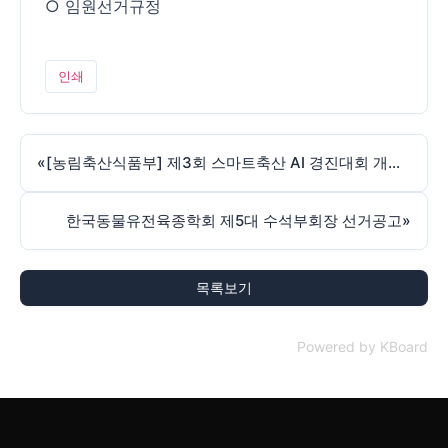
○ 임원선거규정
인쇄
«
[농림축산식품부] 제3회 스마트축산 AI 경진대회 개최 안내
한국동물유전육종학회 제5대 수석부회장 선거공고
»
목록보기
Powered by KBoard